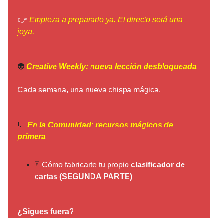
👉
Empieza a prepararlo ya. El directo será una
joya.
👽️
Creative Weekly: nueva lección desbloqueada
Cada semana, una nueva chispa mágica.
💬
En la Comunidad: recursos mágicos de
primera
🃏
Cómo fabricarte tu propio
clasificador de
cartas (SEGUNDA PARTE)
¿Sigues fuera?