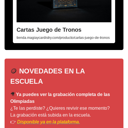
Cartas Juego de Tronos
tienda.magiaycardistry.com/producto/cartas-juego-de-tronos
🪙
NOVEDADES EN LA
ESCUELA
🎥
Ya puedes ver la grabación completa de las
Olimpiadas
¿Te las perdiste? ¿Quieres revivir ese momento?
La grabación está subida en la escuela.
👉
Disponible ya en la plataforma.