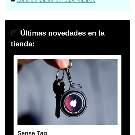
➡️
Como deshacerte de cartas trucadas
👺
Últimas novedades en la
tienda:
Sense Tag