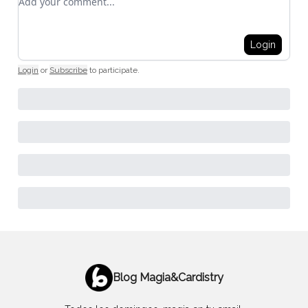
Login
Login
or
Subscribe
to participate
.
Blog Magia&Cardistry