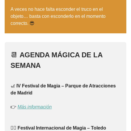
A veces no hace falta esconder el truco en el
objeto… basta con esconderlo en el momento
correcto.
😎
📆
AGENDA MÁGICA DE LA
SEMANA
🎢
IV Festival de Magia – Parque de Atracciones
de Madrid
👉
Más información
🧙‍♂️
Festival Internacional de Magia – Toledo