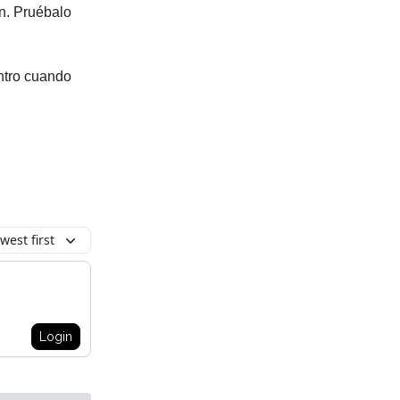
ón. Pruébalo
entro cuando
west first
Login