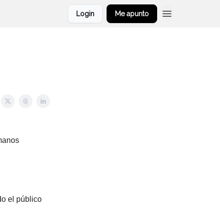
Login
Me apunto
 manos
o el público