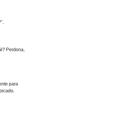
".
uál? Perdona,
ente para
picado.