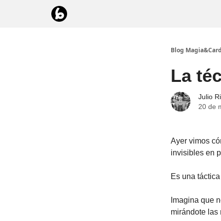
Blog Magia&Card
La té
Julio R
20 de 
Ayer vimos có
invisibles en p
Es una táctica
Imagina que n
mirándote las