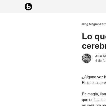
Blog Magia&Card
Lo qu
cerebr
Julio R
4 de f
¿Alguna vez h
Es que tu cer
En magia, llam
que enfoca su 
es invisible p