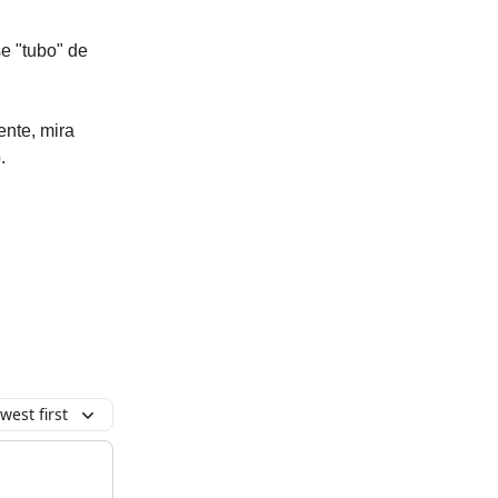
e "tubo" de
nte, mira
.
west first