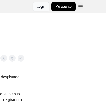
Login
Me apunto
 despistado.
quello en lo
 pie girando)