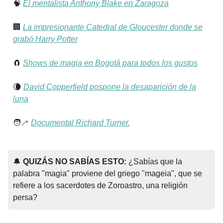
🧠
El mentalista Anthony Blake en Zaragoza
🏢
La impresionante Catedral de Gloucester donde se
grabó Harry Potter
🧲
Shows de magia en Bogotá para todos los gustos
🌘
David Copperfield pospone la desaparición de la
luna
🧑‍🦯
Documental Richard Turner.
🔔
QUIZÁS NO SABÍAS ESTO:
¿Sabías que la
palabra "magia" proviene del griego "mageia", que se
refiere a los sacerdotes de Zoroastro, una religión
persa?