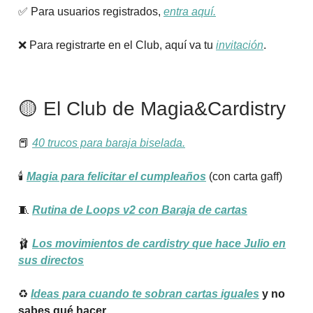
✅ Para usuarios registrados,
entra aquí.
❌ Para registrarte en el Club, aquí va tu
invitación
.
🟡 El Club de Magia&Cardistry
📕
40 trucos para baraja biselada.
🕯️
Magia para felicitar el cumpleaños
(con carta gaff)
🧵
Rutina de Loops v2 con Baraja de cartas
🩰
Los movimientos de cardistry que hace Julio en
sus directos
♻️
Ideas para cuando te sobran cartas iguales
y no
sabes qué hacer.