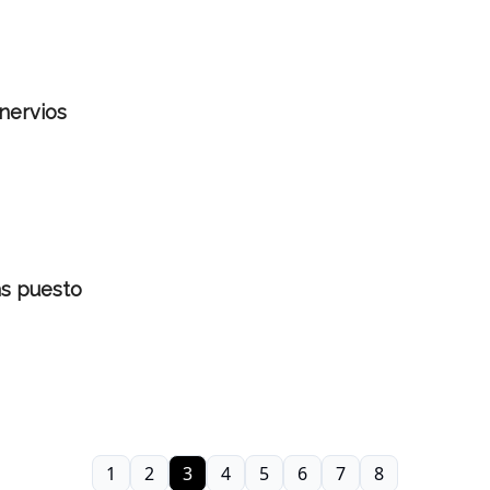
 nervios
as puesto
1
2
3
4
5
6
7
8