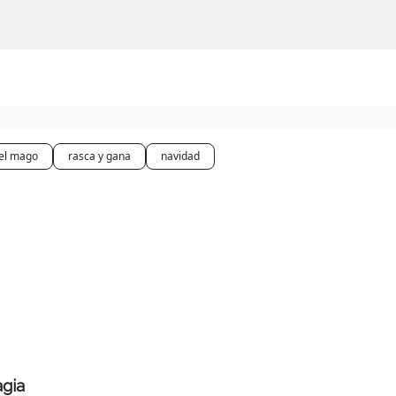
del mago
rasca y gana
navidad
agia