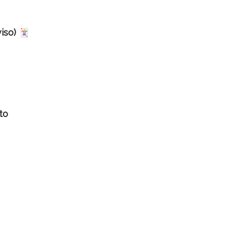
viso) 🃏
to